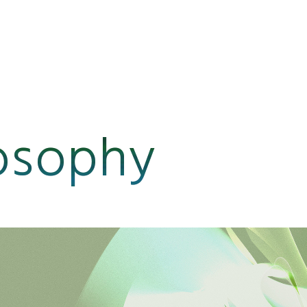
o
s
o
p
h
y