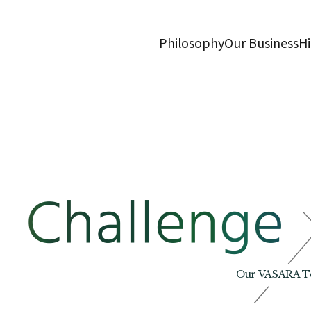
Philosophy
Our Business
Hi
Our VASARA Tea