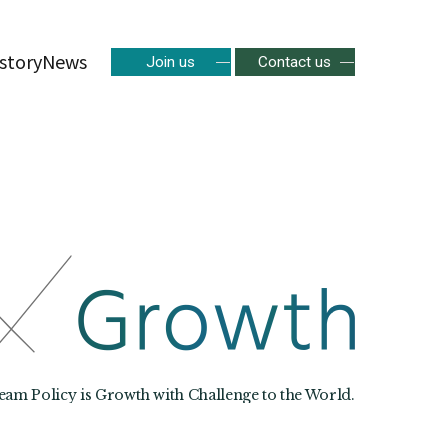
story
News
Join us
Contact us
m Policy is Growth with Challenge to the World.