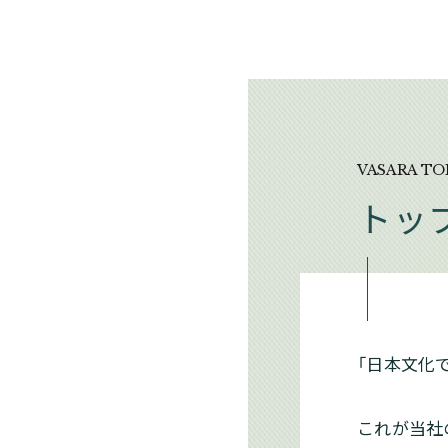
VASARA TO
トッ
「日本文化
これが当社