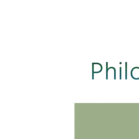
P
h
i
l